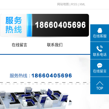
网站地图
|
RSS
|
XML
在线客服
在线留言
联系我们
联系电话
在线留言