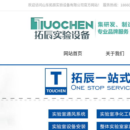
欢迎访问山东拓辰实验设备有限公司官方网站！ 服务热线：186604
网站首页
关于我们
关于我们