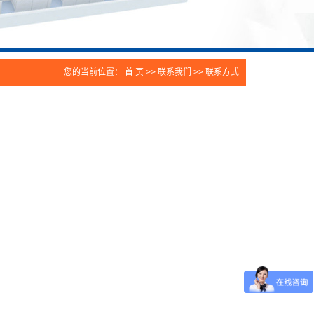
您的当前位置：
首 页
>>
联系我们
>>
联系方式