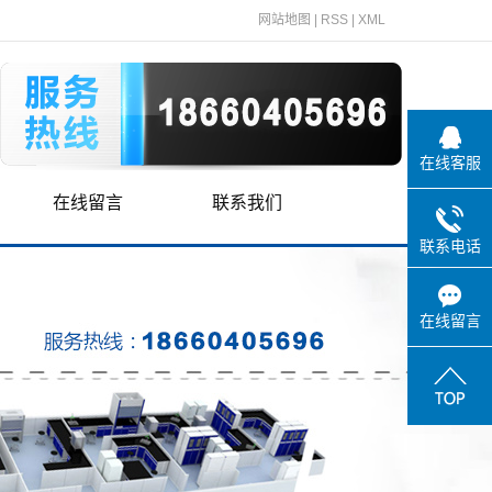
网站地图
|
RSS
|
XML
在线客服
在线留言
联系我们
联系电话
在线留言