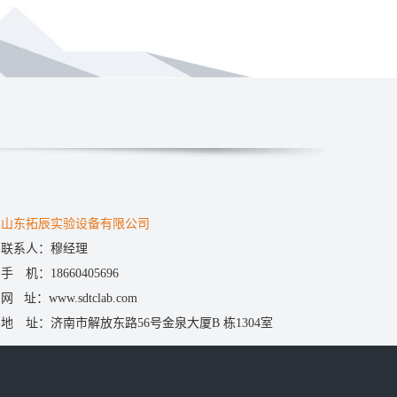
山东拓辰实验设备有限公司
联系人：穆经理
手 机：18660405696
网 址：www.sdtclab.com
地 址：济南市解放东路56号金泉大厦B 栋1304室