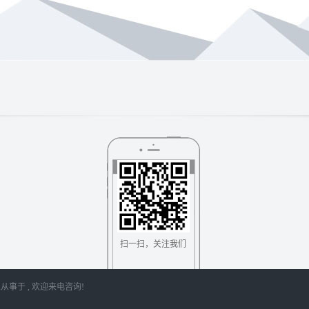
扫一扫，关注我们
司 专业从事于 , 欢迎来电咨询!