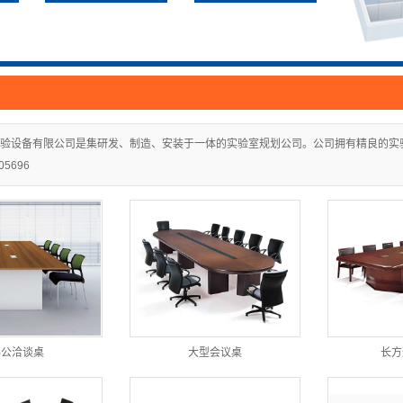
验设备有限公司是集研发、制造、安装于一体的实验室规划公司。公司拥有精良的实
05696
办公洽谈桌
大型会议桌
长方