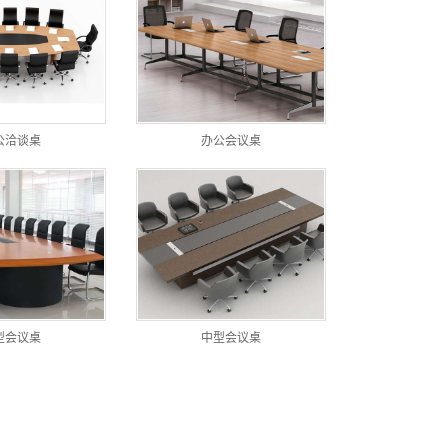
公洽谈桌
办公会议桌
型会议桌
中型会议桌