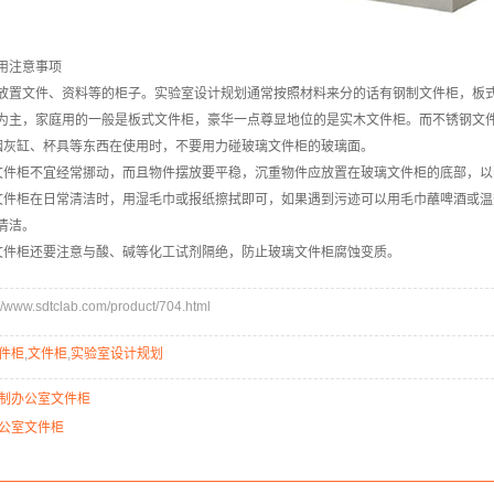
用注意事项
放置文件、资料等的柜子。实验室设计规划通常按照材料来分的话有钢制文件柜，板
为主，家庭用的一般是板式文件柜，豪华一点尊显地位的是实木文件柜。而不锈钢文
烟灰缸、杯具等东西在使用时，不要用力碰玻璃文件柜的玻璃面。
文件柜不宜经常挪动，而且物件摆放要平稳，沉重物件应放置在玻璃文件柜的底部，
文件柜在日常清洁时，用湿毛巾或报纸擦拭即可，如果遇到污迹可以用毛巾蘸啤酒或
清洁。
文件柜还要注意与酸、碱等化工试剂隔绝，防止玻璃文件柜腐蚀变质。
ww.sdtclab.com/product/704.html
件柜
,
文件柜
,
实验室设计规划
制办公室文件柜
公室文件柜