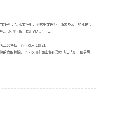
式文件柜，实木文件柜，不锈钢文件柜。通常办公用的都是以
件柜，造价较高，故用的人少一点。
以防止文件柜重心不稳造成翻到。
温热的食醋擦除，也可以用市面出售的玻璃清洁洗剂，但是忌用