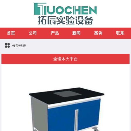
首页
公司
产品
新闻
案例
联系
分类列表
全钢木天平台