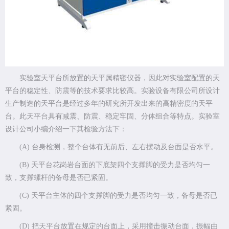
实验室天平台所放置的天平属精密仪器，因此对实验室配置的天
平台的稳定性、防震等的技术要求比较高。实验设备有限公司所设计
生产制造的天平台是经过多年的研究所开发出来的高精密度的天平
台。此天平台具有减震、防震、稳定牢固、分体组合等特点。实验室
设计公司小编介绍一下其检验方法下：
(A) 台身检测，整个台体有无前后、左右摆动及台面是否水平。
(B) 天平台花岗岩台面的下底架四个支撑脚的受力是否均匀一
致，支撑螺杆的备母是否已紧固。
(C) 天平台主体的四个支撑脚的受力是否均匀一致，备母是否已
紧固。
(D) 把天平台放置在规定的台面上，采用撞击振动台面，振幅由