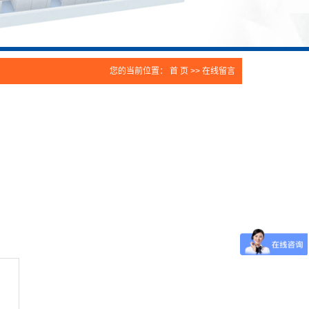
您的当前位置：
首 页
>> 在线留言