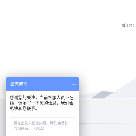
验证码：
请您留言
感谢您的关注，当前客服人员不在
线，请填写一下您的信息，我们会
尽快和您联系。