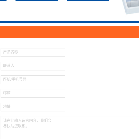
产品名称
联系人
座机/手机号码
邮箱
地址
请在此输入留言内容，我们会
尽快与您联系。